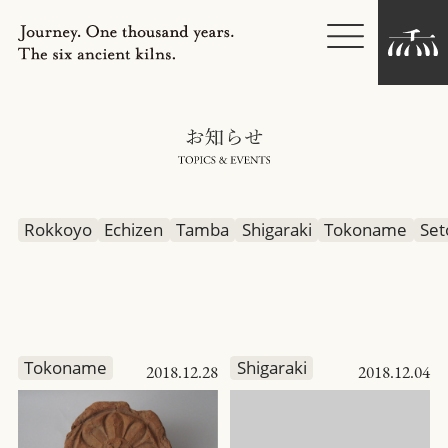
NEWS
ABOUT US
Rokkoyo
Echizen
Tamba
Shigaraki
Tokoname
Set
LIBRARY
Downloads
Privacy Policy
Tokoname
Shigaraki
2018.12.28
2018.12.04
Copyright, Other disclaimers