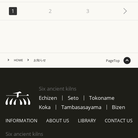
1
2
3
HOME
お知らせ
PageTop
Six ancient kilns
Echizen
Seto
Tokoname
Koka
Tambasasayama
Bizen
INFORMATION
ABOUT US
LIBRARY
CONTACT US
Six ancient kilns