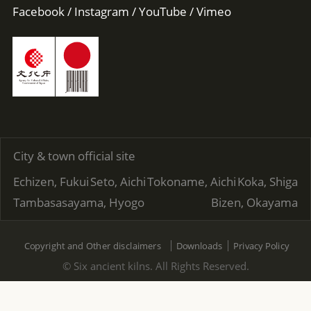
Facebook
Instagram
YouTube
Vimeo
City & town official site
Echizen, Fukui
Seto, Aichi
Tokoname, Aichi
Koka, Shiga
Tambasasayama, Hyogo
Bizen, Okayama
Copyright and Other disclaimers
Downloads
Privacy Policy
© Six ancient kilns. All Rights Reserved.