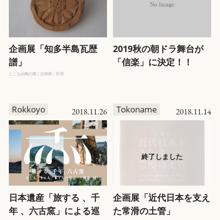
CONTACT US
企画展「知多半島瓦歴
2019秋の朝ドラ舞台が
ENG
日本語
譜」
「信楽」に決定！！
とこなめ陶の森｜企画展｜常滑
Rokkoyo
Tokoname
2018.11.26
2018.11.14
日本遺産「旅する 、千
企画展「近代日本を支え
年 、六古窯」による巡
た常滑の土管」