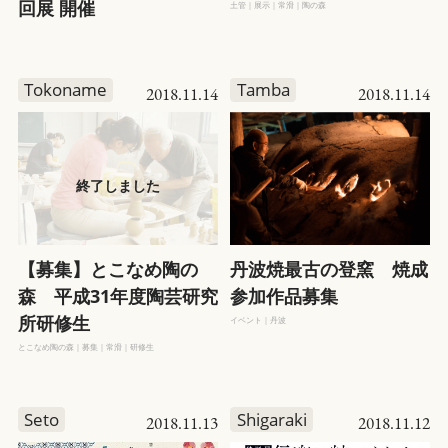
回展 開催
土管｜展示｜常滑｜陶の森
Tokoname
Tamba
2018.11.14
2018.11.14
【募集】とこなめ陶の
丹波焼最古の登窯 焼成
森 平成31年度陶芸研究
参加作品募集
所研修生
イベント｜丹波
とこなめ陶の森｜募集｜常滑｜研修生
Seto
Shigaraki
2018.11.13
2018.11.12