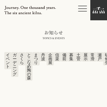
NEWS
ABOUT US
イ
ガ
さ
と
ま
丹
企
信
備
募
土
展
常
瀬
LIBRARY
ベ
ー
く
こ
つ
波
画
楽
前
集
管
示
滑
戸
ン
デ
ら
な
り
展
ト
ニ
め
ン
陶
Downloads
グ
の
森
Privacy Policy
Copyright, Other disclaimers