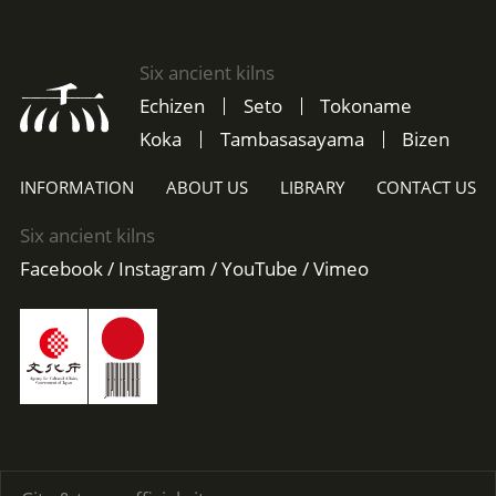
Six ancient kilns
Echizen
Seto
Tokoname
Koka
Tambasasayama
Bizen
INFORMATION
ABOUT US
LIBRARY
CONTACT US
Six ancient kilns
Facebook
Instagram
YouTube
Vimeo