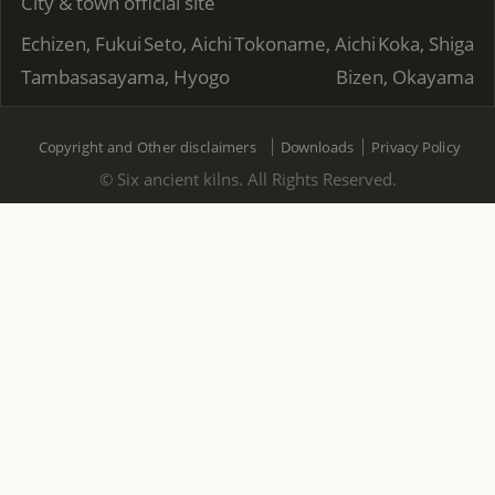
City & town official site
Echizen, Fukui
Seto, Aichi
Tokoname, Aichi
Koka, Shiga
Tambasasayama, Hyogo
Bizen, Okayama
Copyright and Other disclaimers
Downloads
Privacy Policy
© Six ancient kilns. All Rights Reserved.