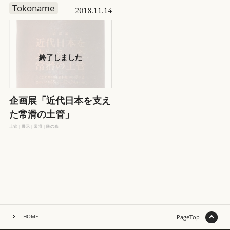
Tokoname
2018.11.14
CONTACT US
ENG
日本語
企画展「近代日本を支え
た常滑の土管」
土管｜展示｜常滑｜陶の森
HOME
PageTop